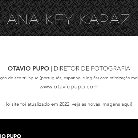
ANA KEY KA
PAZ
VÍDEOS
SITES
TRADUÇÃO
REVISÃO
OTAVIO
PUPO
| DIRETOR DE FOTOGRAFIA
ação de site trilíngue (português, espanhol e inglês) com otimização mob
www.otaviopupo.com
(o site foi atualizado em 2022, veja as novas imagens
aqui
)