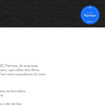
LEGENDAGEM
E TAMBÉM
CONTATO
IEC Partners. As empresas
o, que utiliza dois filtros
asil em meio à pandemia do novo
os via formulário.
io.
o site da loja,