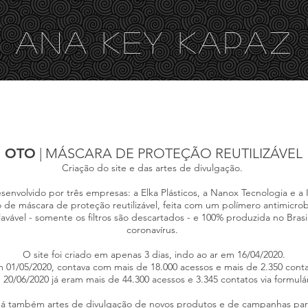
ANA KEY KA
PAZ
VÍDEOS
SITES
TRADUÇÃO
REVISÃO
OTO
| MÁSCARA DE PROTEÇÃO REUTILIZÁVEL
Criação do site e das artes de divulgação.
nvolvido por três empresas: a Elka Plásticos, a Nanox Tecnologia e a 
 máscara de proteção reutilizável, feita com um polímero antimicrobian
 lavável - somente os filtros são descartados - e 100% produzida no Br
coronavírus.
O site foi criado em apenas 3 dias, indo
ao ar em 16/04/2020.
m 01/05/2020,
contava com mais de 18.000 acessos e mais de 2.350 contat
20/06/2020 já eram mais de 44.300 acessos e 3.345 contatos via formulár
há também artes de divulgação de novos produtos e de campanhas para 